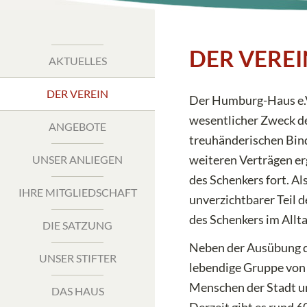
Navigation
DER VEREI
überspringen
AKTUELLES
DER VEREIN
Der Humburg-Haus e.V
wesentlicher Zweck des
ANGEBOTE
treuhänderischen Bin
weiteren Verträgen er
UNSER ANLIEGEN
des Schenkers fort. A
IHRE MITGLIEDSCHAFT
unverzichtbarer Teil 
des Schenkers im Allt
DIE SATZUNG
Neben der Ausübung d
UNSER STIFTER
lebendige Gruppe von
Menschen der Stadt un
DAS HAUS